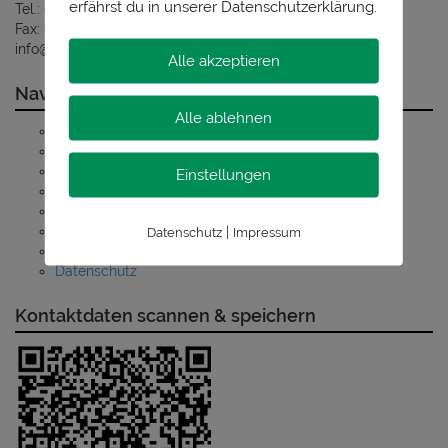
erfährst du in unserer Datenschutzerklärung.
Tel.: 07144 / 99 86 – 10
Fax: 07144 / 99 86 – 11
info@stiegler-sanitaer.de
Alle akzeptieren
Navigation
Alle ablehnen
Startseite
Heizung
Badsanierung
Einstellungen
Solaranlagen
Sanitäre Anlagen
Heizungsrechner
|
Datenschutz
Impressum
Kontakt
Datenschutz
Kontaktdaten scannen & speichern