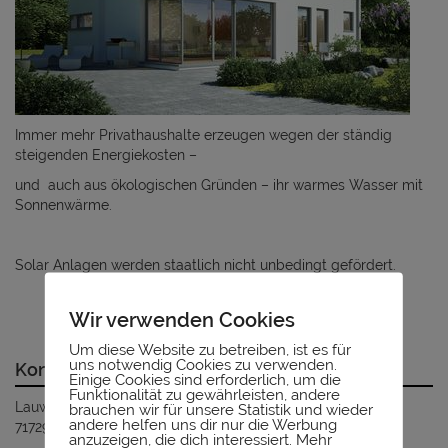
Immer mehr Privathaushalte erzeugen wegen der ständig
steigenden Energiekosten –
und auch aus ökologischen Gründen – ihr warmes Wasser mit
Sonnenwärme.
Solar Anlagen werden staatlich nicht unbedingt gefördert.
Wir verwenden Cookies
Um diese Website zu betreiben, ist es für
uns notwendig Cookies zu verwenden.
Kontaktdaten
Einige Cookies sind erforderlich, um die
Funktionalität zu gewährleisten, andere
Lauweinberstr. 39
brauchen wir für unsere Statistik und wieder
andere helfen uns dir nur die Werbung
71729 Erdmannhausen
anzuzeigen, die dich interessiert. Mehr