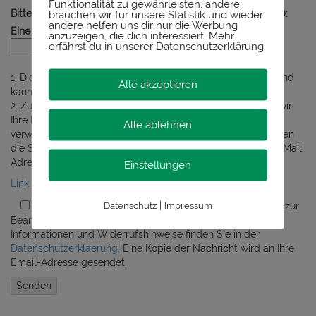
Funktionalität zu gewährleisten, andere
Bitte geben Sie eine Farbe aus unserem Logo hier ein (grün):
brauchen wir für unsere Statistik und wieder
andere helfen uns dir nur die Werbung
Eine Farbe aus unserem Logo?
anzuzeigen, die dich interessiert. Mehr
erfährst du in unserer Datenschutzerklärung.
1. Diese Seite wird zur Sicherheit mit SSL-TLS übertragen und
Alle akzeptieren
kann von Dritten nicht gelesen werden.
2. Zur Beantwortung Ihrer Nachricht per E-Mail, speichern wir
Ihre Daten. Für andere Zwecke werden die Daten nicht
Alle ablehnen
verwendet und auch nicht an Dritte weitergeleitet. Sie können
die Speicherung unter der im Impressum eingetragenen E-Mail
Adresse jederzeit widerrufen.
Einstellungen
Link zur Datenschutzerklärung
|
Datenschutz
Impressum
Sie erklären sich damit einverstanden, dass Ihre Daten zur
Bearbeitung Ihres Anliegens verwendet werden. Weitere
Informationen und Widerrufshinweise finden Sie in der
Datenschutzerklaerung.
Eine Kopie der Nachricht wird an Ihre
Email-Adresse gesendet.